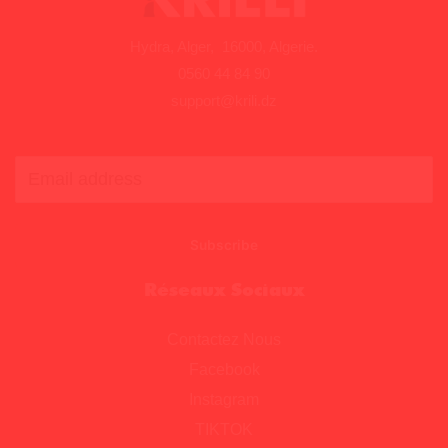
la
Hydra, Alger, 16000, Algerie.
solution
0560 44 84 90
simple
support@krili.dz
et
rapide
avec
Krilli
Subscribe
Réseaux Sociaux
Contactez Nous
Facebook
Instagram
TIKTOK