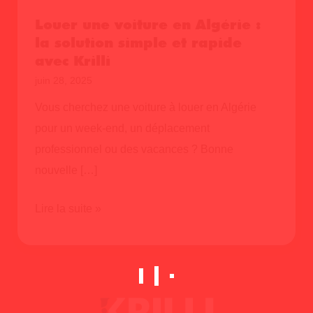
Louer une voiture en Algérie :
la solution simple et rapide
avec Krilli
juin 28, 2025
Vous cherchez une voiture à louer en Algérie
pour un week-end, un déplacement
professionnel ou des vacances ? Bonne
nouvelle […]
Louer
Lire la suite »
une
voiture
en
Algérie
: